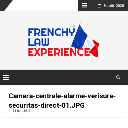
Skip
9 août 2026
to
content
Skip
to
Camera-centrale-alarme-verisure-
content
securitas-direct-01.JPG
24 juin 2019