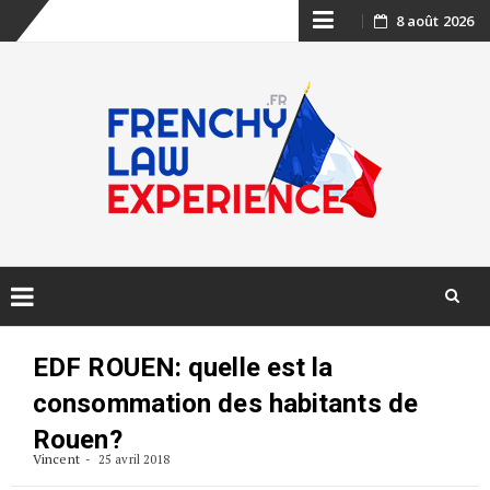
Skip
8 août 2026
to
content
Skip
to
EDF ROUEN: quelle est la
content
consommation des habitants de
Rouen?
Vincent
25 avril 2018