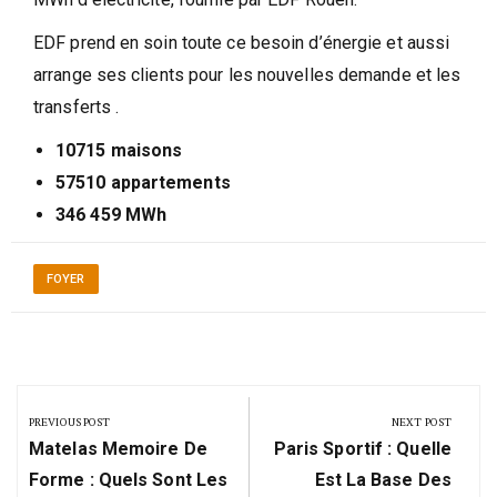
EDF prend en soin toute ce besoin d’énergie et aussi
arrange ses clients pour les nouvelles demande et les
transferts .
10715 maisons
57510 appartements
346 459 MWh
FOYER
Navigation
de
PREVIOUS POST
NEXT POST
Previous
Next
l’article
Matelas Memoire De
Paris Sportif : Quelle
Post:
Post:
Forme : Quels Sont Les
Est La Base Des