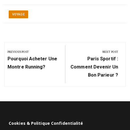
VOYAGE
Navigation
de
PREVIOUS POST
NEXT POST
Previous
Next
l’article
Pourquoi Acheter Une
Paris Sportif :
Post:
Post:
Montre Running?
Comment Devenir Un
Bon Parieur ?
Cookies & Politique Confidentialité