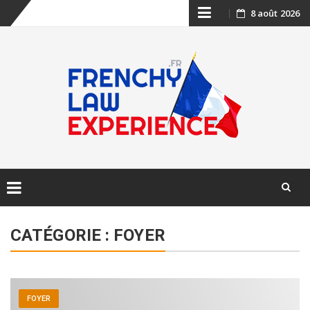
Skip
8 août 2026
to
content
Skip
to
CATÉGORIE :
FOYER
content
FOYER