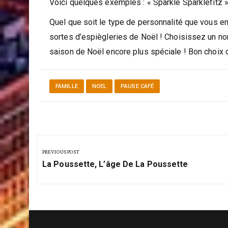
prendre deux mots qui ont une signification parti
Voici quelques exemples : « Sparkle Sparklefitz »
Quel que soit le type de personnalité que vous en
sortes d’espiègleries de Noël ! Choisissez un nom
saison de Noël encore plus spéciale ! Bon choix 
FAMILLE
NOEL
PAUSE CAFÉ
Navigation
de
PREVIOUS POST
Previous
l’article
La Poussette, L’âge De La Poussette
Post: