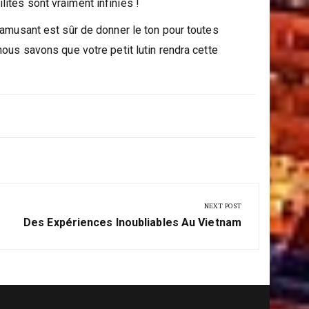
mbiner pour obtenir un nom d’elfe farceur unique.
ités sont vraiment infinies !
 amusant est sûr de donner le ton pour toutes
ous savons que votre petit lutin rendra cette
NEXT POST
Next
Des Expériences Inoubliables Au Vietnam
Post: