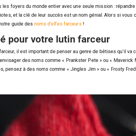
s les foyers du monde entier avec une seule mission : répandre l
diotes, et la clé de leur succès est un nom génial. Alors si vou
 notre guide des
noms d’elfes farceurs
!
 pour votre lutin farceur
arceur, il est important de penser au genre de bêtises qu’il va
 envisager des noms comme « Prankster Pete » ou « Maverick Ma
es, pensez à des noms comme « Jingles Jim » ou « Frosty Fred »