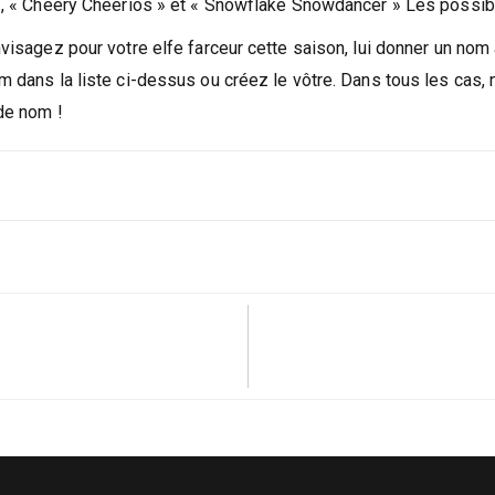
culière pour toi (ou même deux mots pris au hasard) et de les co
, « Cheery Cheerios » et « Snowflake Snowdancer » Les possibil
visagez pour votre elfe farceur cette saison, lui donner un nom
 dans la liste ci-dessus ou créez le vôtre. Dans tous les cas, n
de nom !