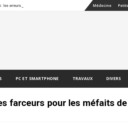
Skip
Médecine
Petit
 les erreurs à éviter
to
content
S
PC ET SMARTPHONE
TRAVAUX
DIVERS
s farceurs pour les méfaits de