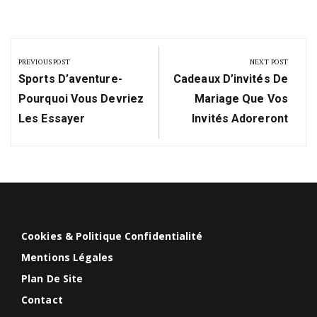
Navigation
de
PREVIOUS POST
NEXT POST
Previous
Next
l’article
Sports D’aventure-
Cadeaux D’invités De
Post:
Post:
Pourquoi Vous Devriez
Mariage Que Vos
Les Essayer
Invités Adoreront
Cookies & Politique Confidentialité
Mentions Légales
Plan De Site
Contact