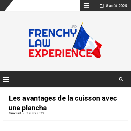
Skip
8 août 2026
to
content
Skip
to
Les avantages de la cuisson avec
content
une plancha
Vincent
3 mars 2023