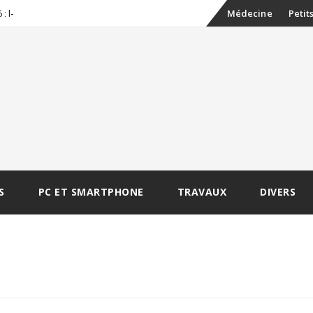
Skip
-
Médecine
Petit
: les err
to
content
S
PC ET SMARTPHONE
TRAVAUX
DIVERS