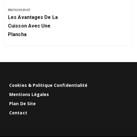
de
PREVIOUS POST
Previous
l’article
Les Avantages De La
Post:
Cuisson Avec Une
Plancha
Cookies & Politique Confidentialité
Mentions Légales
Plan De Site
Contact