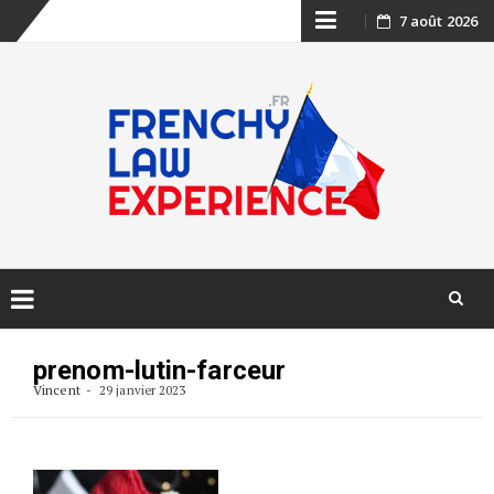
Skip
7 août 2026
to
content
Skip
to
prenom-lutin-farceur
content
Vincent
29 janvier 2023