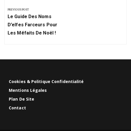
de
PREVIOUS POST
Previous
l’article
Le Guide Des Noms
Post:
D’elfes Farceurs Pour
Les Méfaits De Noël !
Cookies & Politique Confidentialité
Mentions Légales
Plan De Site
Contact