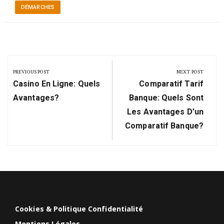
DÉMARCHES
Navigation
de
PREVIOUS POST
NEXT POST
Previous
Next
l’article
Casino En Ligne: Quels
Comparatif Tarif
Post:
Post:
Avantages?
Banque: Quels Sont
Les Avantages D’un
Comparatif Banque?
Cookies & Politique Confidentialité
Mentions Légales