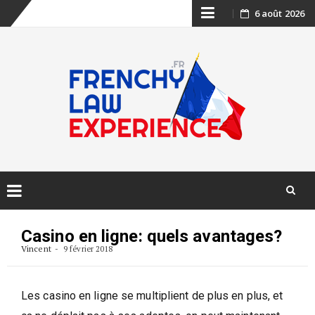
Skip
6 août 2026
to
content
Skip
to
Casino en ligne: quels avantages?
content
Vincent
9 février 2018
Les casino en ligne se multiplient de plus en plus, et