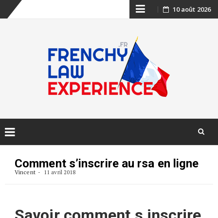
Skip
10 août 2026
to
content
Skip
to
Comment s’inscrire au rsa en ligne
content
Vincent
11 avril 2018
Savoir comment s inscrire