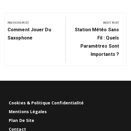
Navigation
de
PREVIOUS POST
NEXT POST
Previous
Next
l’article
Comment Jouer Du
Station Météo Sans
Post:
Post:
Saxophone
Fil : Quels
Paramètres Sont
Importants ?
Cookies & Politique Confidentialité
Mentions Légales
Plan De Site
Contact