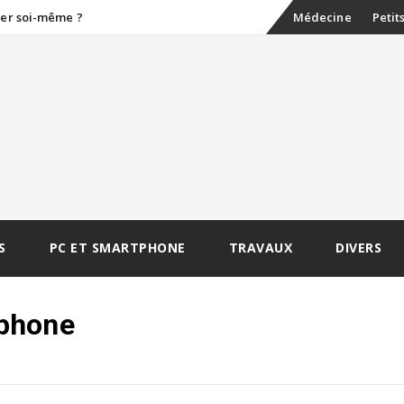
Skip
ner soi-même ?
Médecine
Petit
to
content
S
PC ET SMARTPHONE
TRAVAUX
DIVERS
phone