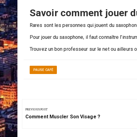
Savoir comment jouer d
Rares sont les personnes qui jouent du saxophone s
Pour jouer du saxophone, il faut connaître l’instr
Trouvez un bon professeur sur le net ou ailleur
PAUSE CAFÉ
Navigation
de
PREVIOUS POST
Previous
l’article
Comment Muscler Son Visage ?
Post: