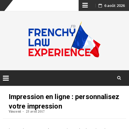
Skip
6 août 2026
to
content
Skip
to
Impression en ligne : personnalisez
content
votre impression
Vincent
25 avril 2017