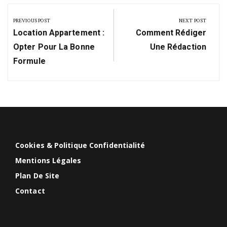
Navigation
de
PREVIOUS POST
NEXT POST
Previous
Next
l’article
Location Appartement :
Comment Rédiger
Post:
Post:
Opter Pour La Bonne
Une Rédaction
Formule
Cookies & Politique Confidentialité
Mentions Légales
Plan De Site
Contact