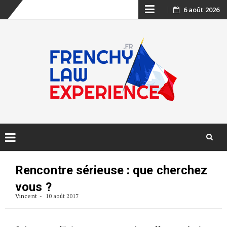
Skip
6 août 2026
to
content
Skip
to
Rencontre sérieuse : que cherchez
content
vous ?
Vincent
10 août 2017