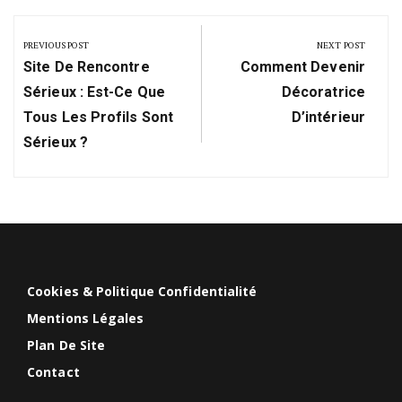
Navigation
de
PREVIOUS POST
NEXT POST
Previous
Next
l’article
Site De Rencontre
Comment Devenir
Post:
Post:
Sérieux : Est-Ce Que
Décoratrice
Tous Les Profils Sont
D’intérieur
Sérieux ?
Cookies & Politique Confidentialité
Mentions Légales
Plan De Site
Contact