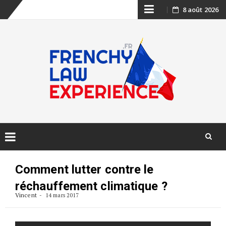
Skip
8 août 2026
to
content
Skip
to
Comment lutter contre le
content
réchauffement climatique ?
Vincent
14 mars 2017