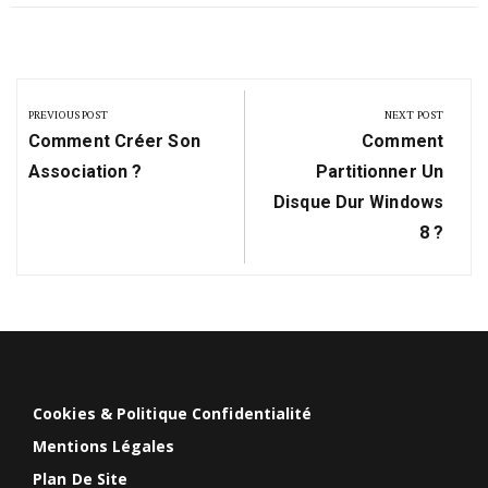
Navigation
de
PREVIOUS POST
NEXT POST
Previous
Next
l’article
Comment Créer Son
Comment
Post:
Post:
Association ?
Partitionner Un
Disque Dur Windows
8 ?
Cookies & Politique Confidentialité
Mentions Légales
Plan De Site