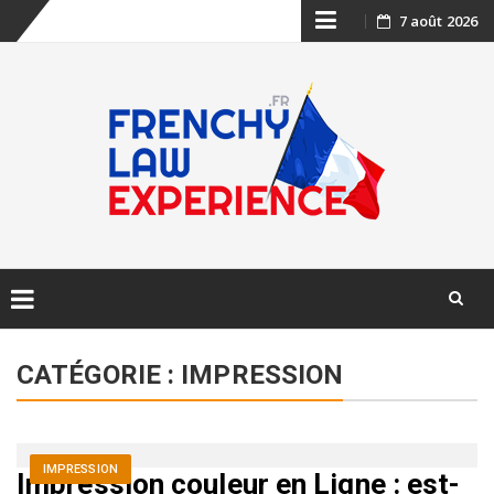
Skip
7 août 2026
to
content
Skip
to
CATÉGORIE :
IMPRESSION
content
IMPRESSION
Impression couleur en Ligne : est-