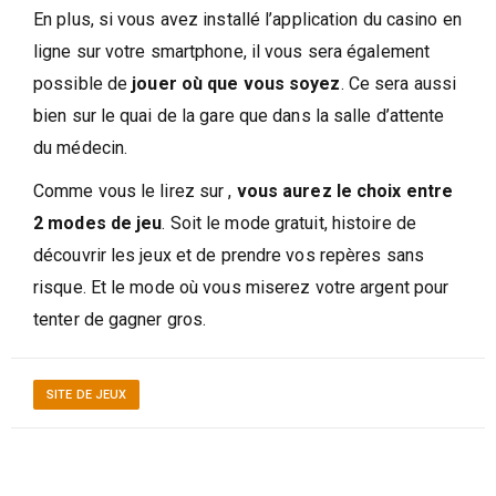
En plus, si vous avez installé l’application du casino en
ligne sur votre smartphone, il vous sera également
possible de
jouer où que vous soyez
. Ce sera aussi
bien sur le quai de la gare que dans la salle d’attente
du médecin.
Comme vous le lirez sur ,
vous aurez le choix entre
2 modes de jeu
. Soit le mode gratuit, histoire de
découvrir les jeux et de prendre vos repères sans
risque. Et le mode où vous miserez votre argent pour
tenter de gagner gros.
SITE DE JEUX