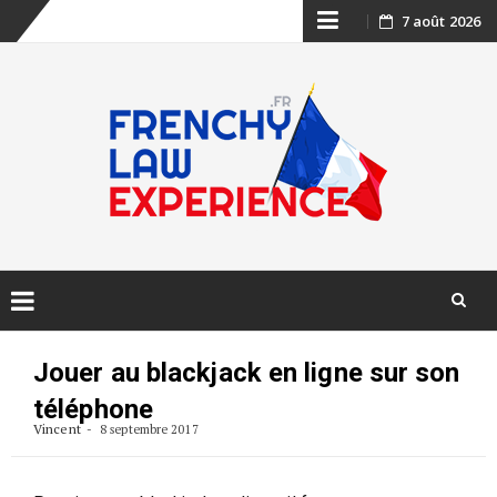
Skip
7 août 2026
to
content
Skip
to
Jouer au blackjack en ligne sur son
content
téléphone
Vincent
8 septembre 2017