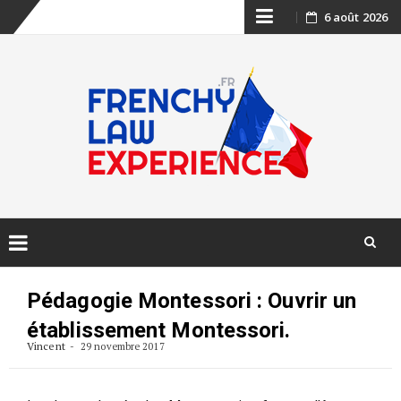
Skip
6 août 2026
to
content
Skip
to
Pédagogie Montessori : Ouvrir un
content
établissement Montessori.
Vincent
29 novembre 2017