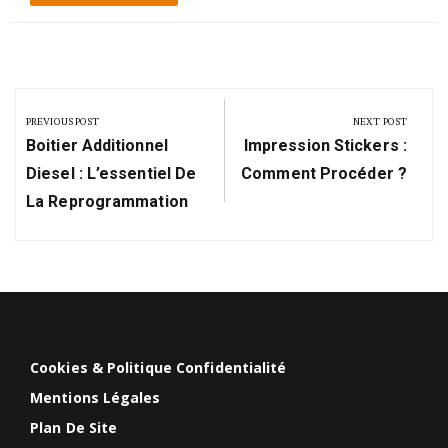
Navigation
de
PREVIOUS POST
NEXT POST
Previous
Next
l’article
Boitier Additionnel
Impression Stickers :
Post:
Post:
Diesel : L’essentiel De
Comment Procéder ?
La Reprogrammation
Cookies & Politique Confidentialité
Mentions Légales
Plan De Site