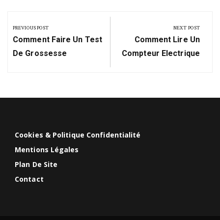
Navigation
de
PREVIOUS POST
NEXT POST
Previous
Next
l’article
Comment Faire Un Test
Comment Lire Un
Post:
Post:
De Grossesse
Compteur Electrique
Cookies & Politique Confidentialité
Mentions Légales
Plan De Site
Contact