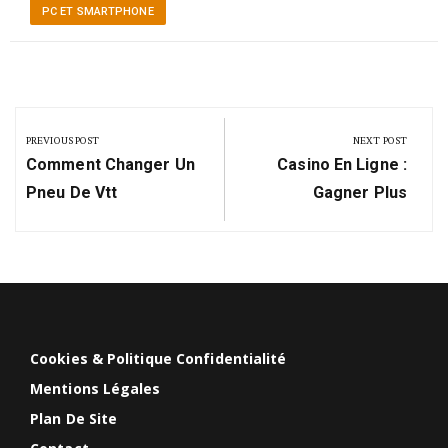
PC ET SMARTPHONE
Navigation
de
PREVIOUS POST
NEXT POST
Previous
Next
l’article
Comment Changer Un
Casino En Ligne :
Post:
Post:
Pneu De Vtt
Gagner Plus
Cookies & Politique Confidentialité
Mentions Légales
Plan De Site