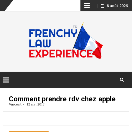
Skip
8 août 2026
to
content
Skip
to
Comment prendre rdv chez apple
content
Vincent
12 mai 2017