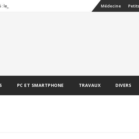
Skip
_
Médecine
Petit
: les erre
to
content
S
PC ET SMARTPHONE
TRAVAUX
DIVERS