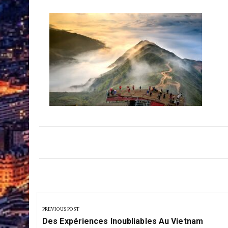
Navigation
de
PREVIOUS POST
Previous
l’article
Des Expériences Inoubliables Au Vietnam