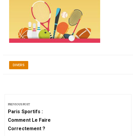
DIVERS
Navigation
de
PREVIOUS POST
Previous
l’article
Paris Sportifs :
Post:
Comment Le Faire
Correctement ?