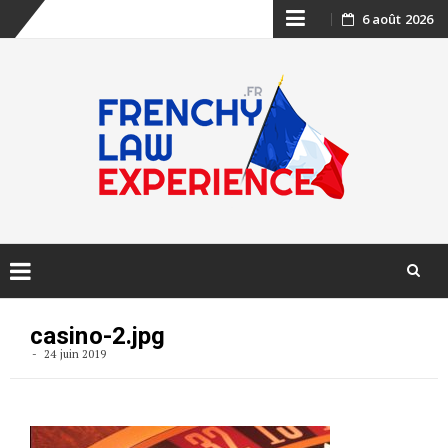
Skip
6 août 2026
to
content
Skip
to
casino-2.jpg
content
24 juin 2019