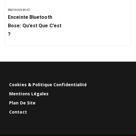
de
PREVIOUS POST
Previous
l’article
Enceinte Bluetooth
Post:
Bose: Qu’est Que C’est
?
Cookies & Politique Confidentialité
Mentions Légales
Plan De Site
Contact