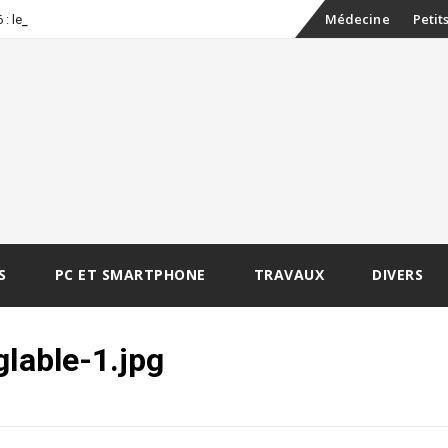
Skip
-
Médecine
Petit
: les erreu
to
content
S
PC ET SMARTPHONE
TRAVAUX
DIVERS
glable-1.jpg