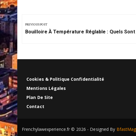
Navigation
de
PREVIOUS POST
Previous
l’article
Bouilloire À Température Réglable : Quels Son
Post:
Cookies & Politique Confidentialité
Mentions Légales
Plan De Site
Contact
Frenchylawexperience.fr © 2026 - Designed By
BfastMa