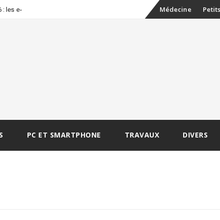
Skip
-
Médecine
Petit
: les erreu
to
content
S
PC ET SMARTPHONE
TRAVAUX
DIVERS